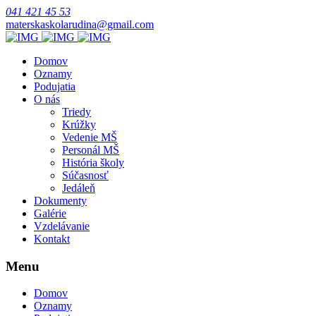
041 421 45 53
materskaskolarudina@gmail.com
Domov
Oznamy
Podujatia
O nás
Triedy
Krúžky
Vedenie MŠ
Personál MŠ
História školy
Súčasnosť
Jedáleň
Dokumenty
Galérie
Vzdelávanie
Kontakt
Menu
Domov
Oznamy