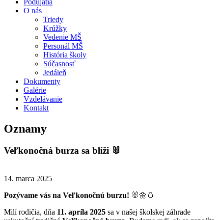
Podujatia
O nás
Triedy
Krúžky
Vedenie MŠ
Personál MŠ
História školy
Súčasnosť
Jedáleň
Dokumenty
Galérie
Vzdelávanie
Kontakt
Oznamy
Veľkonočná burza sa blíži 🐰
14. marca 2025
Pozývame vás na Veľkonočnú burzu!
🐰🌼🥚
Milí rodičia, dňa
11. apríla 2025
sa v našej školskej záhrade