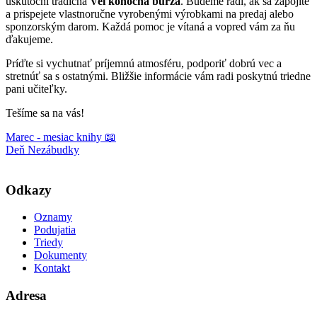
uskutoční tradičná
Veľkonočná burza
. Budeme radi, ak sa zapojíte
a prispejete vlastnoručne vyrobenými výrobkami na predaj alebo
sponzorským darom. Každá pomoc je vítaná a vopred vám za ňu
ďakujeme.
Príďte si vychutnať príjemnú atmosféru, podporiť dobrú vec a
stretnúť sa s ostatnými. Bližšie informácie vám radi poskytnú triedne
pani učiteľky.
Tešíme sa na vás!
Marec - mesiac knihy 📖
Deň Nezábudky
Odkazy
Oznamy
Podujatia
Triedy
Dokumenty
Kontakt
Adresa